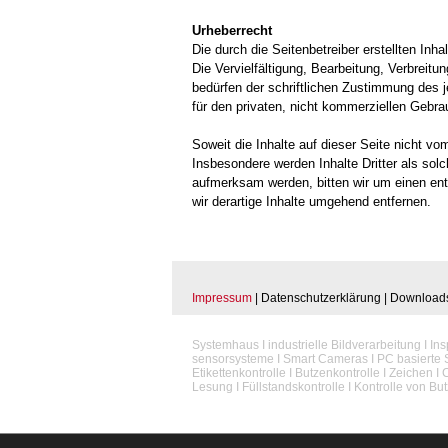
Urheberrecht
Die durch die Seitenbetreiber erstellten In
Die Vervielfältigung, Bearbeitung, Verbreit
bedürfen der schriftlichen Zustimmung des j
für den privaten, nicht kommerziellen Gebra
Soweit die Inhalte auf dieser Seite nicht vo
Insbesondere werden Inhalte Dritter als sol
aufmerksam werden, bitten wir um einen e
wir derartige Inhalte umgehend entfernen.
Impressum
|
Datenschutzerklärung
|
Download
Systemhaus I industrielle Bildverarbeitung I In
sensorsysteme I Smart Cameras I PC basierte 
Etikettenkontrolle I Butzenkontrolle I Zeichen
Lesung I Füllstandskontrolle I Kontrolle von Bu