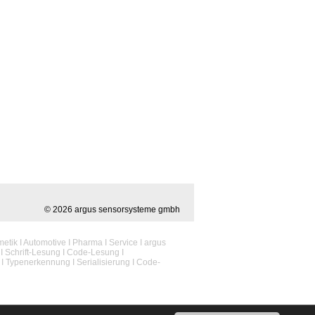
© 2026 argus sensorsysteme gmbh
etik I Automotive I Pharma I Service I argus
k I Schrift-Lesung I Code-Lesung I
 I Typenerkennung I Serialisierung I Code-