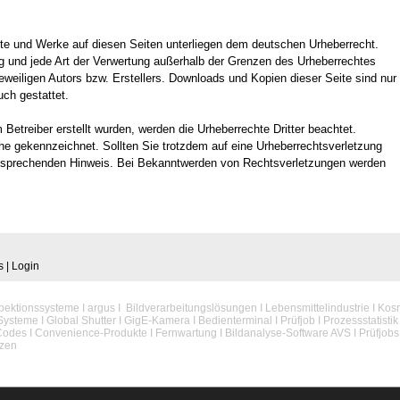
halte und Werke auf diesen Seiten unterliegen dem deutschen Urheberrecht.
ung und jede Art der Verwertung außerhalb der Grenzen des Urheberrechtes
eweiligen Autors bzw. Erstellers. Downloads und Kopien dieser Seite sind nur
uch gestattet.
m Betreiber erstellt wurden, werden die Urheberrechte Dritter beachtet.
che gekennzeichnet. Sollten Sie trotzdem auf eine Urheberrechtsverletzung
ntsprechenden Hinweis. Bei Bekanntwerden von Rechtsverletzungen werden
s
|
Login
spektionssysteme I argus I Bildverarbeitungslösungen I Lebensmittelindustrie I Kosm
Systeme I Global Shutter I GigE-Kamera I
Bedienterminal
I Prüfjob I Prozessstatisti
 I Codes I Convenience-Produkte I Fernwartung I Bildanalyse-Software AVS I Prüfjobs
tzen