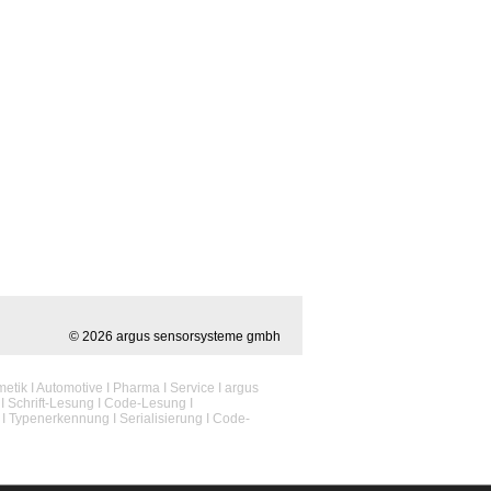
© 2026 argus sensorsysteme gmbh
etik I Automotive I Pharma I Service I argus
k I Schrift-Lesung I Code-Lesung I
 I Typenerkennung I Serialisierung I Code-