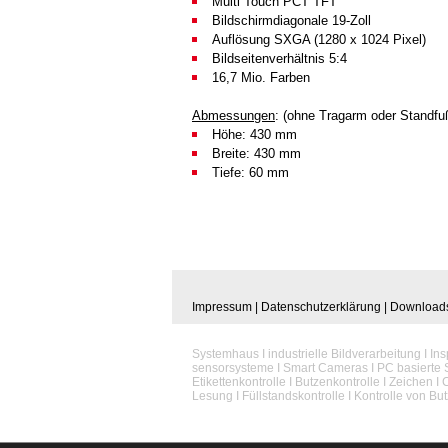
Multi Touch PCT TFT
Bildschirmdiagonale 19-Zoll
Auflösung SXGA (1280 x 1024 Pixel)
Bildseitenverhältnis 5:4
16,7 Mio. Farben
Abmessungen
: (ohne Tragarm oder Standfu
Höhe: 430 mm
Breite: 430 mm
Tiefe: 60 mm
Impressum
|
Datenschutzerklärung
|
Download
Systemhaus I industrielle Bildverarbeitung I In
sensorsysteme I Smart Cameras I PC basierte 
Etikettenkontrolle I Butzenkontrolle I Zeichen
Lesung I Füllstandskontrolle I Kontrolle von Bu