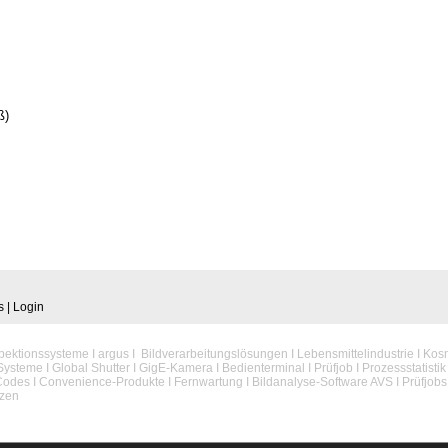
ß)
s
|
Login
spektionssysteme I argus I Bildverarbeitungslösungen I Lebensmittelindustrie I Kosm
Systeme I Global Shutter I GigE-Kamera I
Bedienterminal
I Prüfjob I Prozessstatisti
 I Codes I Convenience-Produkte I Fernwartung I Bildanalyse-Software AVS I Prüfjobs
tzen