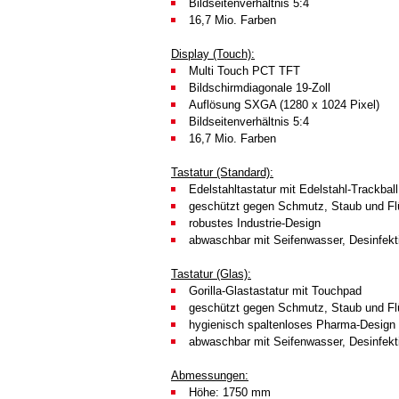
Bildseitenverhältnis 5:4
16,7 Mio. Farben
Display (Touch):
Multi Touch PCT TFT
Bildschirmdiagonale 19-Zoll
Auflösung SXGA (1280 x 1024 Pixel)
Bildseitenverhältnis 5:4
16,7 Mio. Farben
Tastatur (Standard):
Edelstahltastatur mit Edelstahl-Trackball
geschützt gegen Schmutz, Staub und Fl
robustes Industrie-Design
abwaschbar mit Seifenwasser, Desinfekti
Tastatur (Glas):
Gorilla-Glastastatur mit Touchpad
geschützt gegen Schmutz, Staub und Fl
hygienisch spaltenloses Pharma-Design
abwaschbar mit Seifenwasser, Desinfekti
Abmessungen:
Höhe: 1750 mm